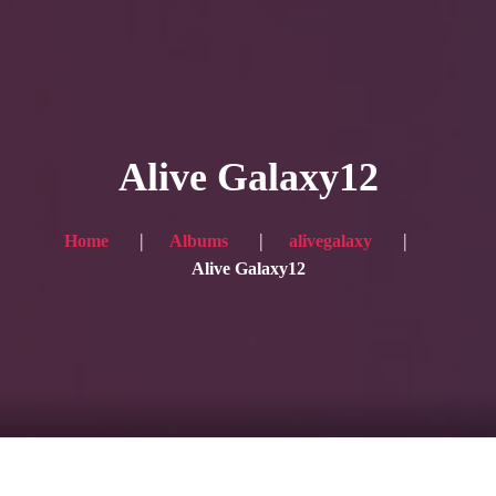
HOME
Service
Alive Galaxy12
Blog
Achievement
Home
Albums
alivegalaxy
Alive Galaxy12
Gallery
Team
Shop
Contacts
For Japanese visitors, click here → 日本語版はこちら
Sound